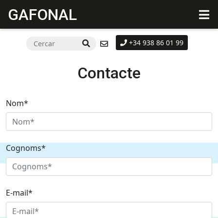
GAFONAL
+34 938 86 01 99
Contacte
Nom*
Cognoms*
E-mail*